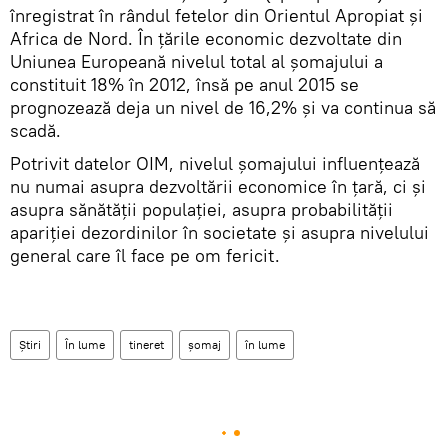
înregistrat în rândul fetelor din Orientul Apropiat și
Africa de Nord. În țările economic dezvoltate din
Uniunea Europeană nivelul total al șomajului a
constituit 18% în 2012, însă pe anul 2015 se
prognozează deja un nivel de 16,2% și va continua să
scadă.
Potrivit datelor OIM, nivelul șomajului influențează
nu numai asupra dezvoltării economice în țară, ci și
asupra sănătății populației, asupra probabilității
apariției dezordinilor în societate și asupra nivelului
general care îl face pe om fericit.
Știri
În lume
tineret
șomaj
în lume