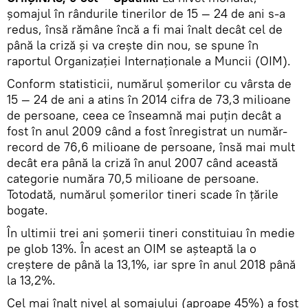
șomajul în rândurile tinerilor de 15 — 24 de ani s-a
redus, însă rămâne încă a fi mai înalt decât cel de
până la criză și va crește din nou, se spune în
raportul Organizației Internaționale a Muncii (OIM).
Conform statisticii, numărul șomerilor cu vârsta de
15 — 24 de ani a atins în 2014 cifra de 73,3 milioane
de persoane, ceea ce înseamnă mai puțin decât a
fost în anul 2009 când a fost înregistrat un număr-
record de 76,6 milioane de persoane, însă mai mult
decât era până la criză în anul 2007 când această
categorie număra 70,5 milioane de persoane.
Totodată, numărul șomerilor tineri scade în țările
bogate.
În ultimii trei ani șomerii tineri constituiau în medie
pe glob 13%. În acest an OIM se așteaptă la o
creștere de până la 13,1%, iar spre în anul 2018 până
la 13,2%.
Cel mai înalt nivel al șomajului (aproape 45%) a fost