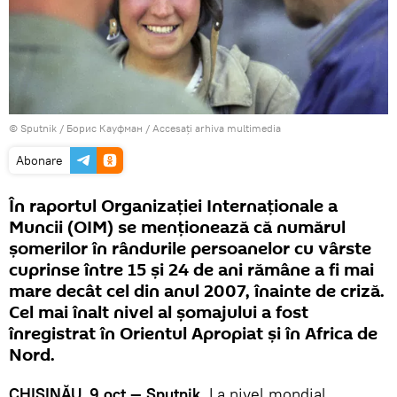
© Sputnik / Борис Кауфман
/
Accesați arhiva multimedia
Abonare
În raportul Organizației Internaționale a
Muncii (OIM) se menționează că numărul
șomerilor în rândurile persoanelor cu vârste
cuprinse între 15 și 24 de ani rămâne a fi mai
mare decât cel din anul 2007, înainte de criză.
Cel mai înalt nivel al șomajului a fost
înregistrat în Orientul Apropiat și în Africa de
Nord.
CHIȘINĂU, 9 oct — Sputnik.
La nivel mondial,