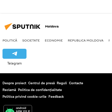
Moldova
POLITICĂ
SOCIETATE
ECONOMIE
REPUBLICA MOLDOVA
R
Telegram
Despre proiect
Centrul de presă
Reguli
Contacte
Reclamă
Politica de confidențialitate
Politica privind cookie-urile
Feedback