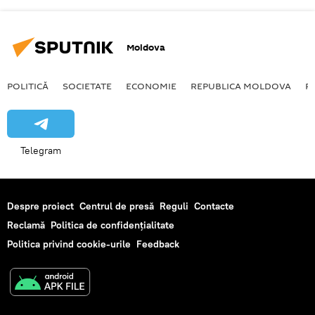
Moldova
POLITICĂ
SOCIETATE
ECONOMIE
REPUBLICA MOLDOVA
R
Telegram
Despre proiect
Centrul de presă
Reguli
Contacte
Reclamă
Politica de confidențialitate
Politica privind cookie-urile
Feedback