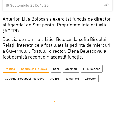
16 Septembrie 2015, 15:26
Anterior, Lilia Bolocan a exercitat funcţia de director
al Agenției de Stat pentru Proprietate Intelectuală
(AGEPI).
Decizia de numire a Liliei Bolocan la şefia Biroului
Relaţii Interetnice a fost luată la şedinţa de miercuri
a Guvernului. Fostului director, Elena Beleacova, a
fost demisă recent din această funcţie.
Politică
Republica Moldova
Știri
Chişinău
Lilia Bolocan
Guvernul Republicii Moldova
AGEPI
Remanieri
Director