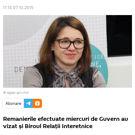
17:14 07.10.2015
© agepi.gov.md
Abonare
Remanierile efectuate miercuri de Guvern au
vizat şi Biroul Relaţii Interetnice