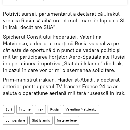
Potrivit sursei, parlamentarul a declarat că „Irakul
vrea ca Rusia să aibă un rol mult mare în lupta cu SI
în Irak, decât are SUA”.
Spicherul Consiliului Federației, Valentina
Matvienko, a declarat marți că Rusia va analiza pe
cât este de oportună din punct de vedere politic și
militar participarea Forțelor Aero-Spațiale ale Rusiei
în operațiunea împotriva „Statului Islamic” din Irak,
în cazul în care vor primi o asemenea solicitare.
Prim-ministrul irakian, Haider al-Abadi, a declarat
anterior pentru postul TV francez France 24 că ar
saluta o operațiune aeriană militară rusească în Irak.
Știri
În lume
Irak
Rusia
Valentina Matvienko
bombardare
Stat Islamic
forţe aeriene