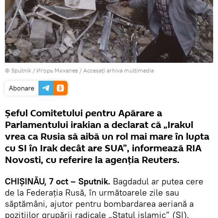
© Sputnik / Игорь Михалев
/
Accesați arhiva multimedia
Abonare
Șeful Comitetului pentru Apărare a
Parlamentului irakian a declarat că „Irakul
vrea ca Rusia să aibă un rol mai mare în lupta
cu SI în Irak decât are SUA”, informează RIA
Novosti, cu referire la agenția Reuters.
CHIŞINĂU, 7 oct – Sputnik.
Bagdadul ar putea cere
de la Federația Rusă, în următoarele zile sau
săptămâni, ajutor pentru bombardarea aeriană a
pozițiilor grupării radicale „Statul islamic” (SI),