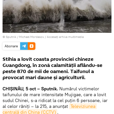
© Sputnik / Michael Mordasov
/
Accesați arhiva multimedia
Abonare
Stihia a lovit coasta provinciei chineze
Guangdong, în zonă calamităţii aflându-se
peste 870 de mii de oameni. Taifunul a
provocat mari daune şi agriculturii.
CHIŞINĂU, 5 oct – Sputnik.
Numărul victimelor
taifunului de mare intensitate Mujigae, care a lovit
sudul Chinei, s-a ridicat la cel puţin 6 persoane, iar
al celor răniți – la 215, a anunțat
Televiziunea 
centrală din China (CCTV)
.