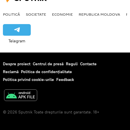
POLITICĂ
SOCIETATE
ECONOMIE
REPUBLICA MOLDOVA
R
Telegram
Despre proiect
Centrul de presă
Reguli
Contacte
Reclamă
Politica de confidențialitate
Politica privind cookie-urile
Feedback
© 2026 Sputnik Toate drepturile sunt garantate. 18+