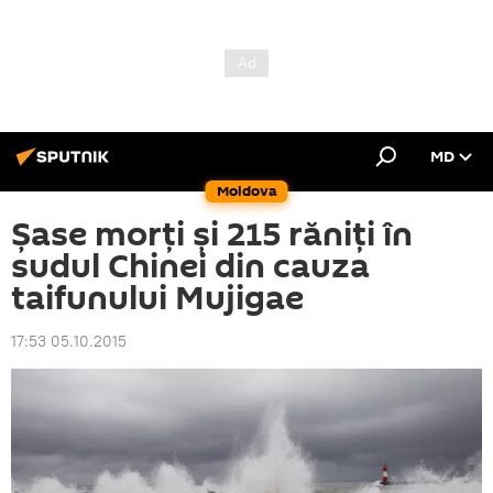
MD
Moldova
Șase morți și 215 răniți în
sudul Chinei din cauza
taifunului Mujigae
17:53 05.10.2015