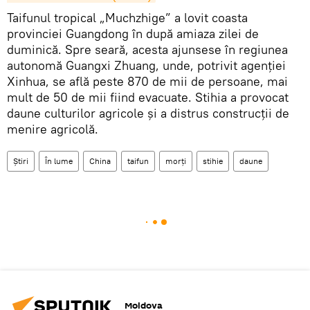
Taifunul tropical „Muchzhige” a lovit coasta
provinciei Guangdong în după amiaza zilei de
duminică. Spre seară, acesta ajunsese în regiunea
autonomă Guangxi Zhuang, unde, potrivit agenției
Xinhua, se află peste 870 de mii de persoane, mai
mult de 50 de mii fiind evacuate. Stihia a provocat
daune culturilor agricole și a distrus construcții de
menire agricolă.
Știri
În lume
China
taifun
morţi
stihie
daune
Moldova