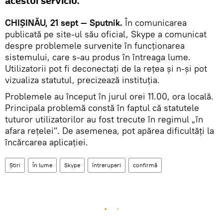
acestui serviciu.
CHIȘINĂU, 21 sept — Sputnik.
În comunicarea
publicată pe site-ul său oficial, Skype a comunicat
despre problemele survenite în funcționarea
sistemului, care s-au produs în întreaga lume.
Utilizatorii pot fi deconectați de la rețea şi n-și pot
vizualiza statutul, precizează instituţia.
Problemele au început în jurul orei 11.00, ora locală.
Principala problemă constă în faptul că statutele
tuturor utilizatorilor au fost trecute în regimul „în
afara rețelei". De asemenea, pot apărea dificultăți la
încărcarea aplicației.
Știri
În lume
Skype
întreruperi
confirmă