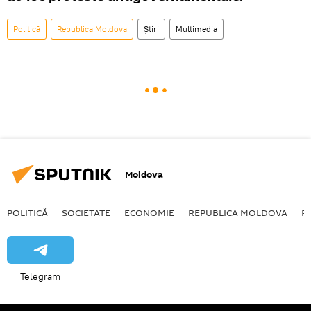
Politică
Republica Moldova
Știri
Multimedia
Moldova
POLITICĂ
SOCIETATE
ECONOMIE
REPUBLICA MOLDOVA
R
Telegram