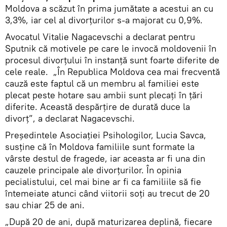
Moldova a scăzut în prima jumătate a acestui an cu
3,3%, iar cel al divorţurilor s-a majorat cu 0,9%.
Avocatul Vitalie Nagacevschi a declarat pentru
Sputnik că motivele pe care le invocă moldovenii în
procesul divorţului în instanţă sunt foarte diferite de
cele reale. „În Republica Moldova cea mai frecventă
cauză este faptul că un membru al familiei este
plecat peste hotare sau ambii sunt plecați în țări
diferite. Această despărțire de durată duce la
divorț”, a declarat Nagacevschi.
Președintele Asociației Psihologilor, Lucia Savca,
susține că în Moldova familiile sunt formate la
vârste destul de fragede, iar aceasta ar fi una din
cauzele principale ale divorțurilor. În opinia
pecialistului, cel mai bine ar fi ca familiile să fie
întemeiate atunci când viitorii soți au trecut de 20
sau chiar 25 de ani.
„După 20 de ani, după maturizarea deplină, fiecare