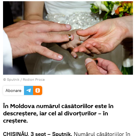
© Sputnik / Rodion Proca
Abonare
În Moldova numărul căsătoriilor este în
descreştere, iar cel al divorţurilor – în
creştere.
CHIŞINĂU, 3 sept – Sputnik.
Numărul căsătoriilor în