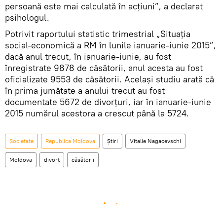
persoană este mai calculată în acțiuni”, a declarat
psihologul.
Potrivit raportului statistic trimestrial „Situaţia
social-economică a RM în lunile ianuarie-iunie 2015”,
dacă anul trecut, în ianuarie-iunie, au fost
înregistrate 9878 de căsătorii, anul acesta au fost
oficializate 9553 de căsătorii. Acelaşi studiu arată că
în prima jumătate a anului trecut au fost
documentate 5672 de divorţuri, iar în ianuarie-iunie
2015 numărul acestora a crescut până la 5724.
Societate
Republica Moldova
Știri
Vitalie Nagacevschi
Moldova
divorţ
căsătorii