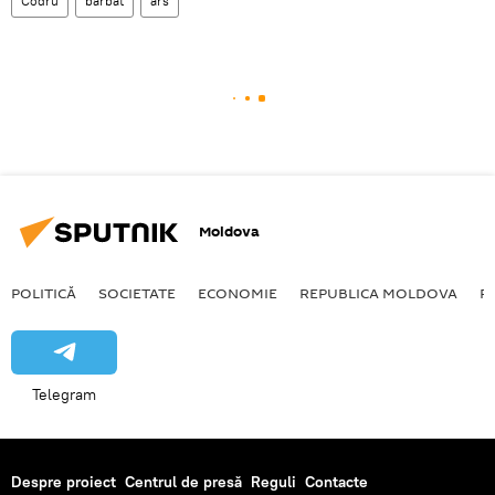
Codru
bărbat
ars
Moldova
POLITICĂ
SOCIETATE
ECONOMIE
REPUBLICA MOLDOVA
R
Telegram
Despre proiect
Centrul de presă
Reguli
Contacte