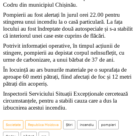
Codru din municipiul Chișinău.
Pompierii au fost alertați în jurul orei 22.00 pentru
stingerea unui incendiu la o casă particulară. La fața
locului au fost îndreptate două autospeciale și s-a stabilit
că interiorul unei case este cuprins de flăcări.
Potrivit informației operative, în timpul acțiunii de
stingere, pompierii au depistat corpul neînsuflețit, cu
urme de carbonizare, a unui bărbat de 37 de ani.
În locuință au ars bunurile materiale pe o suprafața de
aproape 60 metri pătrați, fiind afectați de foc și 12 metri
pătrați din acoperiș.
Inspectorii Serviciului Situații Excepționale cercetează
circumstanțele, pentru a stabili cauza care a dus la
izbucnirea acestui incendiu.
Societate
Republica Moldova
Știri
incendiu
pompieri