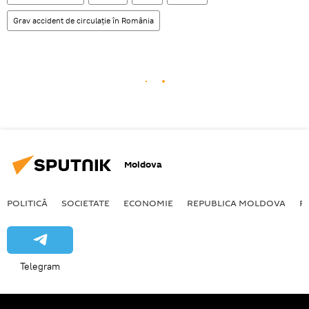
Grav accident de circulaţie în România
Moldova
POLITICĂ
SOCIETATE
ECONOMIE
REPUBLICA MOLDOVA
R
Telegram