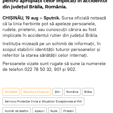
pentru apropiaţii celor implicaţi în accidentul
din judeţul Brăila, România.
CHIŞINĂU, 19 aug – Sputnik.
Sursa oficială notează
că la linia fierbinte pot să apeleze persoanele,
rudele, prietenii, sau cunoscuţii cărora au fost
implicate în accidentul rutier din județul Brăila.
Instituţia mizează pe un schimb de informații, în
scopul stabilirii identității tuturor persoanelor și
referitor la starea sănătății celor internaţi.
Persoanele vizate sunt rugate să sune la numerele
de telefon 022 78 50 32, 901 și 902.
Societate
Republica Moldova
Știri
România
Brăila
Serviciul Protecției Civile și Situațiilor Excepționale al MAI
Număr de telefon
Apeluri
Rude
Prieteni