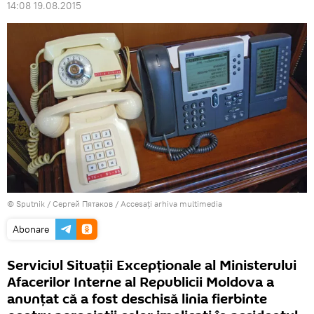
14:08 19.08.2015
© Sputnik / Сергей Пятаков
/
Accesați arhiva multimedia
Abonare
Serviciul Situaţii Excepţionale al Ministerului
Afacerilor Interne al Republicii Moldova a
anunţat că a fost deschisă linia fierbinte