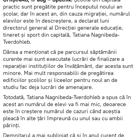
practic sunt pregătite pentru începutul noului an
şcolar, dar în acest an, din cauza migraţiei, numărul
elevilor este în descreştere, a declarat luni
directorul general al Direcţiei generale educaţie,
tineret şi sport din capitală, Tatiana Nagnibeda-
Tverdohleb.
Dânsa a menţionat că pe parcursul săptămânii
curente mai sunt executate lucrări de finalizare a
reparaţiei instituţiilor de învăţământ, dar acesta sunt
minore. Mai mult responsabilii de pregătirea
edificiilor şcolilor şi liceelor pentru noul an de
studiu fac deja lucrări de amenajare.
Totodată, Tatiana Nagnibeda-Tverdohleb a spus că în
acest an numărul de elevi va fi mai mic, deoarece
este în creştere numărul de cazuri când aceştia
pleacă în alte ţări împreună cu unul sau cu ambii
părinţi.
Demnitarul a mai subliniat că şi în anul curent de