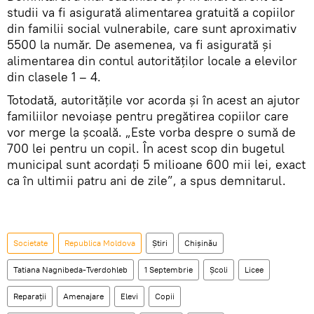
studii va fi asigurată alimentarea gratuită a copiilor
din familii social vulnerabile, care sunt aproximativ
5500 la număr. De asemenea, va fi asigurată şi
alimentarea din contul autorităţilor locale a elevilor
din clasele 1 – 4.
Totodată, autorităţile vor acorda şi în acest an ajutor
familiilor nevoiaşe pentru pregătirea copiilor care
vor merge la şcoală. „Este vorba despre o sumă de
700 lei pentru un copil. În acest scop din bugetul
municipal sunt acordaţi 5 milioane 600 mii lei, exact
ca în ultimii patru ani de zile”, a spus demnitarul.
Societate
Republica Moldova
Știri
Chişinău
Tatiana Nagnibeda-Tverdohleb
1 Septembrie
Şcoli
Licee
Reparaţii
Amenajare
Elevi
Copii