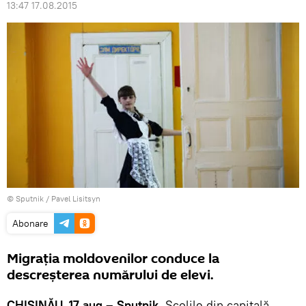
13:47 17.08.2015
© Sputnik / Pavel Lisitsyn
Abonare
Migraţia moldovenilor conduce la
descreşterea numărului de elevi.
CHIŞINĂU, 17 aug – Sputnik.
Şcolile din capitală