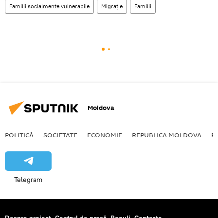
Familii socialmente vulnerabile
Migraţie
Familii
Moldova
POLITICĂ
SOCIETATE
ECONOMIE
REPUBLICA MOLDOVA
R
Telegram
Despre proiect
Centrul de presă
Reguli
Contacte