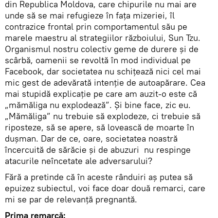
din Republica Moldova, care chipurile nu mai are
unde să se mai refugieze în faţa mizeriei, îl
contrazice frontal prin comportamentul său pe
marele maestru al strategiilor războiului, Sun Tzu.
Organismul nostru colectiv geme de durere şi de
scârbă, oamenii se revoltă în mod individual pe
Facebook, dar societatea nu schiţează nici cel mai
mic gest de adevărată intenţie de autoapărare. Cea
mai stupidă explicaţie pe care am auzit-o este că
„mămăliga nu explodează”. Şi bine face, zic eu.
„Mămăliga” nu trebuie să explodeze, ci trebuie să
riposteze, să se apere, să lovească de moarte în
duşman. Dar de ce, oare, societatea noastră
încercuită de sărăcie şi de abuzuri nu respinge
atacurile neîncetate ale adversarului?
Fără a pretinde că în aceste rânduiri aş putea să
epuizez subiectul, voi face doar două remarci, care
mi se par de relevanţă pregnantă.
Prima remarcă: