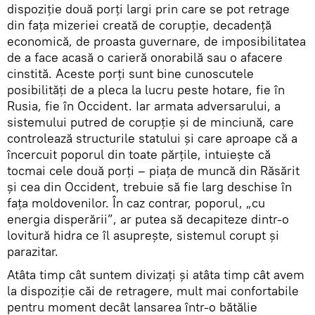
dispoziţie două porţi largi prin care se pot retrage
din faţa mizeriei creată de corupţie, decadenţă
economică, de proasta guvernare, de imposibilitatea
de a face acasă o carieră onorabilă sau o afacere
cinstită. Aceste porţi sunt bine cunoscutele
posibilităţi de a pleca la lucru peste hotare, fie în
Rusia, fie în Occident. Iar armata adversarului, a
sistemului putred de corupţie şi de minciună, care
controlează structurile statului şi care aproape că a
încercuit poporul din toate părţile, intuieşte că
tocmai cele două porţi – piaţa de muncă din Răsărit
şi cea din Occident, trebuie să fie larg deschise în
faţa moldovenilor. În caz contrar, poporul, „cu
energia disperării”, ar putea să decapiteze dintr-o
lovitură hidra ce îl asupreşte, sistemul corupt şi
parazitar.
Atâta timp cât suntem divizaţi şi atâta timp cât avem
la dispoziţie căi de retragere, mult mai confortabile
pentru moment decât lansarea într-o bătălie