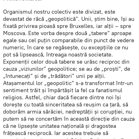
Organismul nostru colectiv este divizat, este
devastat de râcă „geopolitică”. Unii, ştim bine, îşi au
fixată privirea pioasă spre Bruxelles, iar alţii – spre
Moscova. Este vorba despre două „tabere” aproape
egale sau cel puţin comparabile din punct de vedere
numeric, în care se regăseşte, cu excepţiile ce nu
pot să lipsească, întreaga noastră societate.
Exponenţii celor două tabere se urăsc reciproc din
cauza „viziunilor” geopolitice; se au de „proşti”, de
„întunecaţi” şi de „trădători” unii pe alţii.
Ataşamentul lor „geopolitic” s-a transformat într-un
sentiment trăit şi împărtăşit la fel ca fanatismul
religios. Astfel, chiar dacă fiecare dintre noi îşi
doreşte cu toată sinceritatea să reuşim ca ţară, să
doborâm armia sărăciei, nedreptăţii şi corupţiei, nu
putem să ne concertăm în această direcţie din cauza
că ne lipseşte unitatea naţională şi dragostea
frăţească reciprocă. Iar acestea trebuie să