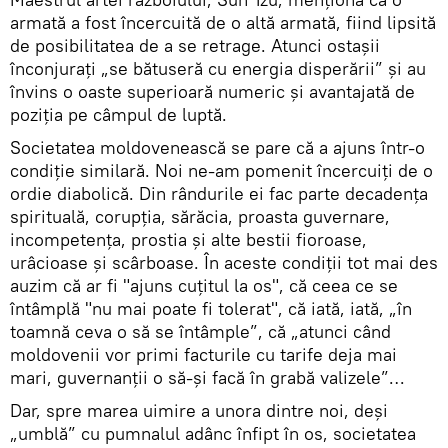
armată a fost încercuită de o altă armată, fiind lipsită
de posibilitatea de a se retrage. Atunci ostaşii
înconjuraţi „se bătuseră cu energia disperării” şi au
învins o oaste superioară numeric şi avantajată de
poziţia pe câmpul de luptă.
Societatea moldovenească se pare că a ajuns într-o
condiţie similară. Noi ne-am pomenit încercuiţi de o
ordie diabolică. Din rândurile ei fac parte decadenţa
spirituală, corupţia, sărăcia, proasta guvernare,
incompetenţa, prostia şi alte bestii fioroase,
urâcioase şi scârboase. În aceste condiţii tot mai des
auzim că ar fi "ajuns cuţitul la os", că ceea ce se
întâmplă "nu mai poate fi tolerat", că iată, iată, „în
toamnă ceva o să se întâmple”, că „atunci când
moldovenii vor primi facturile cu tarife deja mai
mari, guvernanţii o să-şi facă în grabă valizele”…
Dar, spre marea uimire a unora dintre noi, deşi
„umblă” cu pumnalul adânc înfipt în os, societatea