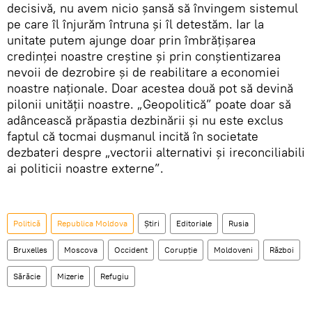
decisivă, nu avem nicio şansă să învingem sistemul
pe care îl înjurăm întruna şi îl detestăm. Iar la
unitate putem ajunge doar prin îmbrăţişarea
credinţei noastre creştine şi prin conştientizarea
nevoii de dezrobire şi de reabilitare a economiei
noastre naţionale. Doar acestea două pot să devină
pilonii unităţii noastre. „Geopolitică” poate doar să
adâncească prăpastia dezbinării şi nu este exclus
faptul că tocmai duşmanul incită în societate
dezbateri despre „vectorii alternativi şi ireconciliabili
ai politicii noastre externe”.
Politică
Republica Moldova
Știri
Editoriale
Rusia
Bruxelles
Moscova
Occident
Corupţie
Moldoveni
Război
Sărăcie
Mizerie
Refugiu