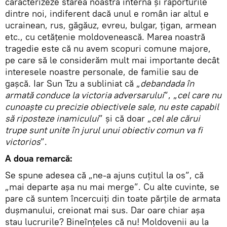
caracterizeze starea noastră internă şi raporturile
dintre noi, indiferent dacă unul e român iar altul e
ucrainean, rus, găgăuz, evreu, bulgar, ţigan, armean
etc., cu cetăţenie moldovenească. Marea noastră
tragedie este că nu avem scopuri comune majore,
pe care să le considerăm mult mai importante decât
interesele noastre personale, de familie sau de
gaşcă. Iar Sun Tzu a subliniat că „
debandada în
armată conduce la victoria adversarului
”, „
cel care nu
cunoaşte cu precizie obiectivele sale, nu este capabil
să riposteze inamicului
” şi că doar „
cel ale cărui
trupe sunt unite în jurul unui obiectiv comun va fi
victorios
”.
A doua remarcă:
Se spune adesea că „ne-a ajuns cuţitul la os”, că
„mai departe aşa nu mai merge”. Cu alte cuvinte, se
pare că suntem încercuiţi din toate părţile de armata
duşmanului, creionat mai sus. Dar oare chiar aşa
stau lucrurile? Bineînţeles că nu! Moldovenii au la