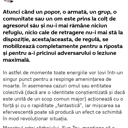
Atunci când un popor, o armată, un grup, o
comunitate sau un om este prins la colţ de
agresorul său şi nu-i mai rămâne niciun
refugiu, nicio cale de retragere nu-i mai stă la
dispoziţie, acesta/aceasta, de regulă, se
mobilizează completamente pentru a riposta
şi pentru a-i pricinui adversarului o leziune
maximală.
In astfel de momente toate energiile vor lovi într-un
singur punct pentru a respinge ameninţarea de
moarte. În asemenea cazuri omul sau entitatea
colectivă (dacă are o identitate conştientizată şi dacă
este unită de un scop comun major) acţionează cu o
forţă şi cu o rapiditate „fantastică”, iar mişcarea sa
efervescentă poate să producă un efect ce schimbă
în mod revoluţionar situaţia.
Maestrul artei războiului, Sun Tzu, menţiona că o