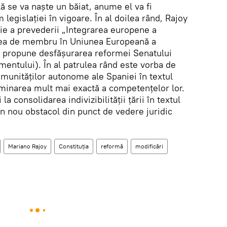
lă se va naşte un băiat, anume el va fi
legislaţiei în vigoare. În al doilea rând, Rajoy
ţie a prevederii „Integrarea europene a
tatea de membru în Uniunea Europeană a
se propune desfăşurarea reformei Senatului
entului). În al patrulea rând este vorba de
munităţilor autonome ale Spaniei în textul
erminarea mult mai exactă a competenţelor lor.
a consolidarea indivizibilităţii ţării în textul
 un nou obstacol din punct de vedere juridic
Mariano Rajoy
Constituţia
reformă
modificări