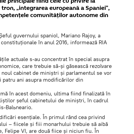
e principale fiind cele cu privire la
a tron, „integrarea europeană a Spaniei”,
mpetenţele comunităţilor autonome din
Şeful guvernului spaniol, Mariano Rajoy, a
onstituţionale în anul 2016, informează RIA
ăţile actuale s-au concentrat în special asupra
onomice, care trebuie să-şi găsească rezolvare
r noul cabinet de miniştri şi parlamentul se vor
 patru ani asupra modificărilor din
rmă în acest domeniu, ultima fiind finalizată în
liştilor şeful cabinetului de miniştri, în cadrul
is-Balьneario.
ficări esenţiale. În primul rând cea privind
ui – fiicele şi fiii monarhului trebuie să aibă
 Felipe VI, are două fiice şi niciun fiu. În