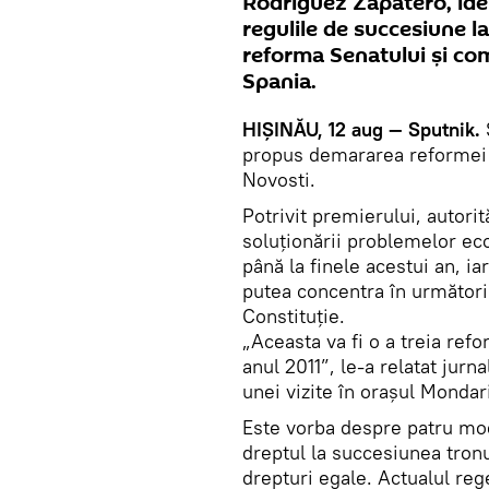
Rodriguez Zapatero, ideil
regulile de succesiune l
reforma Senatului şi co
Spania.
HIŞINĂU, 12 aug — Sputnik.
propus demararea reformei c
Novosti.
Potrivit premierului, autorit
soluţionării problemelor ec
până la finele acestui an, ia
putea concentra în următorii
Constituţie.
„Aceasta va fi o a treia refo
anul 2011”, le-a relatat jurna
unei vizite în oraşul Mondar
Este vorba despre patru modi
dreptul la succesiunea tronul
drepturi egale. Actualul rege,