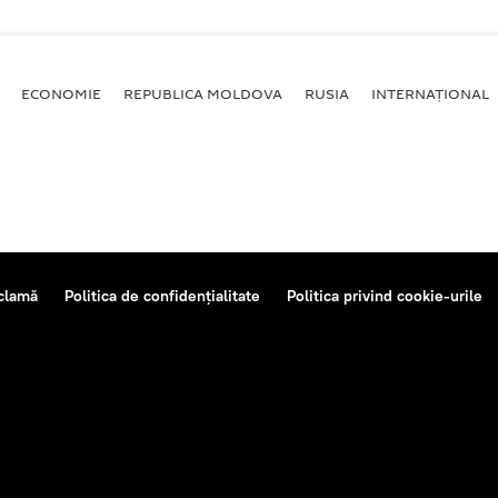
ECONOMIE
REPUBLICA MOLDOVA
RUSIA
INTERNAȚIONAL
clamă
Politica de confidențialitate
Politica privind cookie-urile