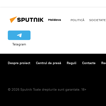
Moldova
POLITICĂ
SOCIETATE
Telegram
Despre proiect
Centrul de presă
Reguli
Contacte
Re
© 2026 Sputnik Toate drepturile sunt garantate. 18+