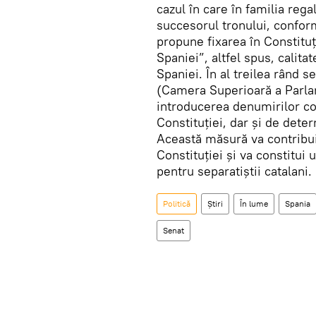
cazul în care în familia rega
succesorul tronului, conform 
propune fixarea în Constitu
Spaniei”, altfel spus, cali
Spaniei. În al treilea rând 
(Camera Superioară a Parlam
introducerea denumirilor co
Constituţiei, dar şi de det
Această măsură va contribui l
Constituţiei şi va constitui
pentru separatiştii catalani.
Politică
Știri
În lume
Spania
Senat