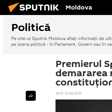
Moldova
Politică
Pe site-ul Sputnik Moldova aflați informații de u
pe scena politică - în Parlament, Guvern sau în cad
Premierul S
demararea 
constituţion
16:47 12.08.2015