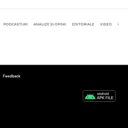
PODCASTURI
ANALIZE ȘI OPINII
EDITORIALE
VIDEO
GALE
Feedback