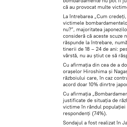
bombardamente nu pot fi just
că au provocat multe victime
La întrebarea „Cum credeți, 
victimele bombardamentelor
nu?”, majoritatea japonezil
consideră că aceste scuze n
răspunde la întrebare, număr
tinerii de 18 – 24 de ani: p
vârstă, nu au știut ce să ră
Cu afirmația din cea de a 
oraşelor Hiroshima și Nagas
războiului care, în caz cont
acord doar 10% dinrtre japon
Cu afirmația „Bombardament
justificate de situația de ră
victime în rândul populației
respondenți (74%).
Sondajul a fost realizat în 