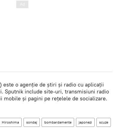
) este o agenție de știri și radio cu aplicații
i. Sputnik include site-uri, transmisiuni radio
ții mobile și pagini pe rețelele de socializare.
Hiroshima
sondaj
bombardamente
japonezi
scuze