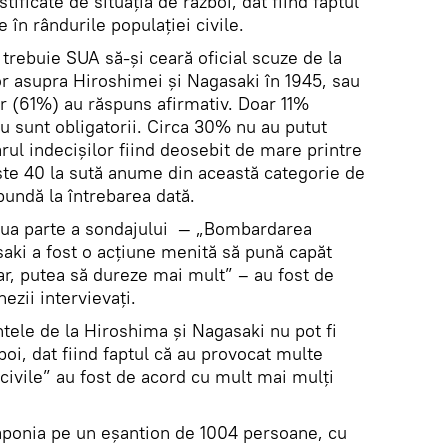
ificate de situația de război, dat fiind faptul
 în rândurile populației civile.
trebuie SUA să-și ceară oficial scuze de la
 asupra Hiroshimei și Nagasaki în 1945, sau
or (61%) au răspuns afirmativ. Doar 11%
u sunt obligatorii. Circa 30% nu au putut
ul indecișilor fiind deosebit de mare printre
este 40 la sută anume din această categorie de
spundă la întrebarea dată.
doua parte a sondajului — „Bombardarea
aki a fost o acțiune menită să pună capăt
rar, putea să dureze mai mult” – au fost de
ezii intervievați.
ele de la Hiroshima și Nagasaki nu pot fi
zboi, dat fiind faptul că au provocat multe
 civile” au fost de acord cu mult mai mulți
Japonia pe un eşantion de 1004 persoane, cu