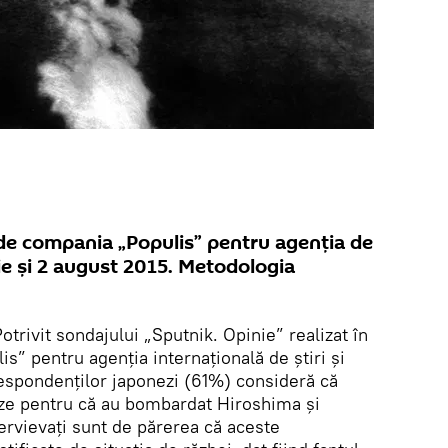
 de compania „Populis” pentru agenția de
ulie și 2 august 2015. Metodologia
otrivit sondajului „Sputnik. Opinie” realizat în
” pentru agenția internațională de știri și
respondenților japonezi (61%) consideră că
uze pentru că au bombardat Hiroshima și
ervievați sunt de părerea că aceste