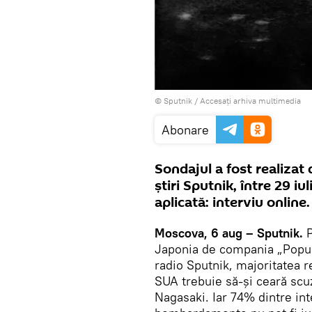
© Sputnik
/
Accesați arhiva multimedia
Abonare
Sondajul a fost realizat
știri Sputnik, între 29 i
aplicată: interviu online.
Moscova, 6 aug – Sputnik.
P
Japonia de compania „Populis
radio Sputnik, majoritatea 
SUA trebuie să-și ceară sc
Nagasaki. Iar 74% dintre int