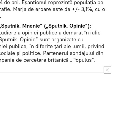
64 de ani. Eșantionul reprezintă populația pe
grafie. Marja de eroare este de +/- 3,1%, cu o
.
 „Sputnik. Mnenie” („Sputnik. Opinie”):
tudiere a opiniei publice a demarat în iulie
„Sputnik. Opinie” sunt organizate cu
ei publice, în diferite țări ale lumii, privind
ciale și politice. Partenerul sondajului din
panie de cercetare britanică „Populus”.