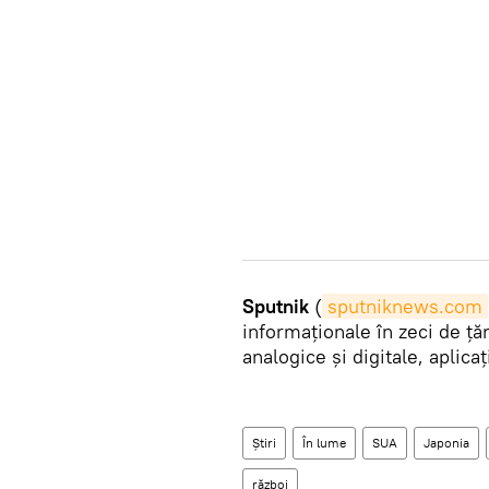
Sputnik
(
sputniknews.com
informaționale în zeci de țăr
analogice și digitale, aplica
Știri
În lume
SUA
Japonia
război