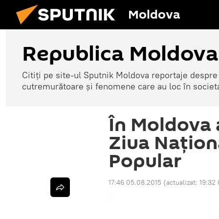
Moldova
Republica Moldova
Citiți pe site-ul Sputnik Moldova reportaje despre o
cutremurătoare și fenomene care au loc în societ
În Moldova a
Ziua Naţion
Popular
17:46 05.08.2015
(actualizat:
19:32