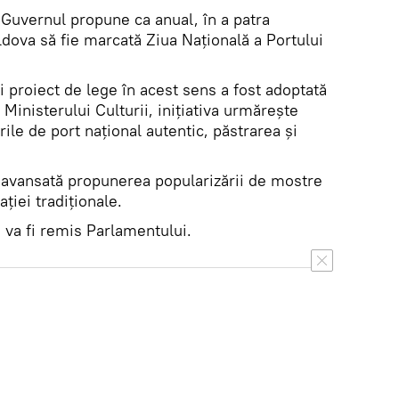
Guvernul propune ca anual, în a patra
oldova să fie marcată Ziua Naţională a Portului
 proiect de lege în acest sens a fost adoptată
Ministerului Culturii, iniţiativa urmăreşte
orile de port naţional autentic, păstrarea şi
t avansată propunerea popularizării de mostre
ţiei tradiţionale.
 va fi remis Parlamentului.