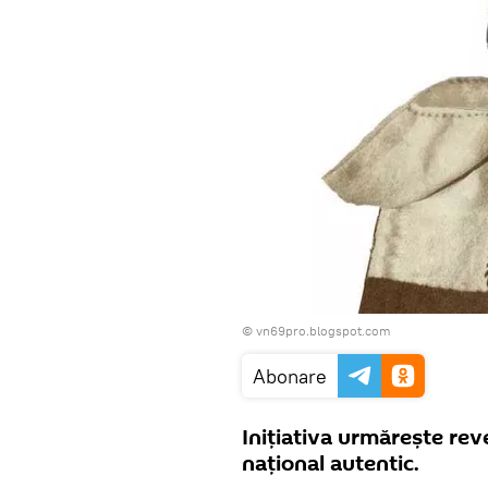
© vn69pro.blogspot.com
Abonare
Iniţiativa urmăreşte reven
naţional autentic.