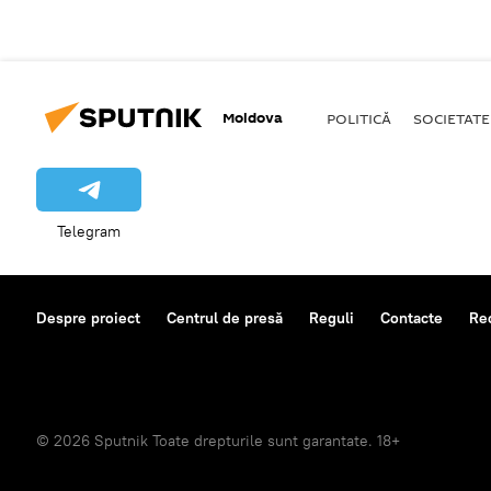
Moldova
POLITICĂ
SOCIETATE
Telegram
Despre proiect
Centrul de presă
Reguli
Contacte
Re
© 2026 Sputnik Toate drepturile sunt garantate. 18+