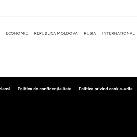
ECONOMIE
REPUBLICA MOLDOVA
RUSIA
INTERNAȚIONAL
clamă
Politica de confidențialitate
Politica privind cookie-urile