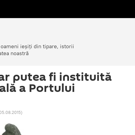
ameni ieșiți din tipare, istorii
atea noastră
r putea fi instituită
ală a Portului
 05.08.2015
)