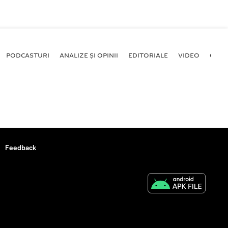
PODCASTURI
ANALIZE ȘI OPINII
EDITORIALE
VIDEO
GALE
Feedback