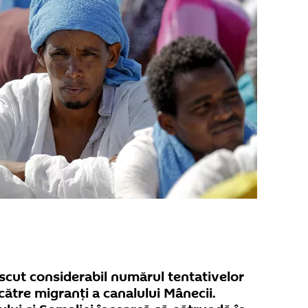
escut considerabil numărul tentativelor
către migranţi a canalului Mânecii.