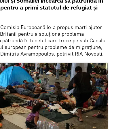
nului şi Somaliei încearcă să pătrundă în
pentru a primi statutul de refugiat şi
Comisia Europeană le-a propus marţi ajutor
i Britanii pentru a soluţiona problema
ă pătrundă în tunelul care trece pe sub Canalul
rul european pentru probleme de migraţiune,
, Dimitris Avramopoulos, potrivit RIA Novosti.