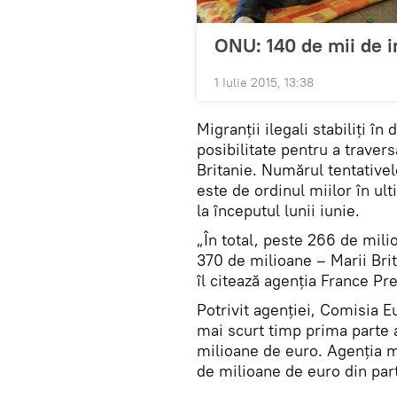
ONU: 140 de mii de i
1 Iulie 2015, 13:38
Migranţii ilegali stabiliţi î
posibilitate pentru a traver
Britanie. Numărul tentativel
este de ordinul miilor în ul
la începutul lunii iunie.
„În total, peste 266 de mili
370 de milioane – Marii Brit
îl citează agenţia France P
Potrivit agenţiei, Comisia Eu
mai scurt timp prima parte a
milioane de euro. Agenţia m
de milioane de euro din pa