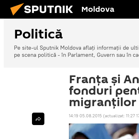
Moldova
Politică
Pe site-ul Sputnik Moldova aflați informații de u
pe scena politică - în Parlament, Guvern sau în cad
Franţa şi An
fonduri pen
migranţilor
14:19 05.08.2015
(actualizat:
11:27 