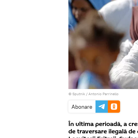
© Sputnik / Antonio Parrinello
Abonare
În ultima perioadă, a cr
de traversare ilegală de 