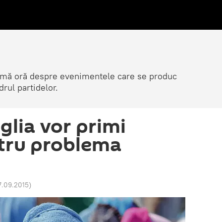
ltimă oră despre evenimentele care se produc
rul partidelor.
glia vor primi
tru problema
17.09.2015
)