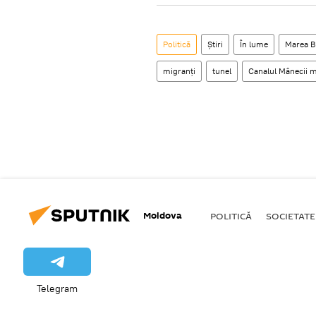
Politică
Știri
În lume
Marea Br
migranţi
tunel
Canalul Mânecii m
Moldova
POLITICĂ
SOCIETATE
Telegram