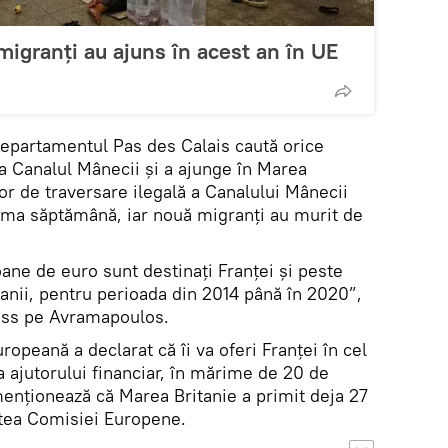
migranţi au ajuns în acest an în UE
n departamentul Pas des Calais caută orice
sa Canalul Mânecii şi a ajunge în Marea
or de traversare ilegală a Canalului Mânecii
tima săptămână, iar nouă migranţi au murit de
oane de euro sunt destinaţi Franţei şi peste
anii, pentru perioada din 2014 până în 2020”,
ress pe Avramapoulos.
ropeană a declarat că îi va oferi Franţei în cel
 ajutorului financiar, în mărime de 20 de
enţionează că Marea Britanie a primit deja 27
rtea Comisiei Europene.