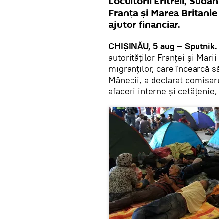
Locuitorii Eritreii, Suda
Franţa şi Marea Britanie 
ajutor financiar.
CHIŞINĂU, 5 aug – Sputnik.
autorităţilor Franţei şi Mari
migranţilor, care încearcă s
Mânecii, a declarat comisa
afaceri interne şi cetăţenie