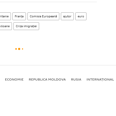
itanie
Franţa
Comisia Europeană
ajutor
euro
ilioane
Criza imigraţiei
ECONOMIE
REPUBLICA MOLDOVA
RUSIA
INTERNAȚIONAL