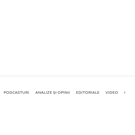
PODCASTURI
ANALIZE ȘI OPINII
EDITORIALE
VIDEO
GALE