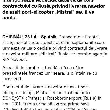
intenționează să decidă dacă va da curs
contractului cu Rusia privind livrarea navelor
de asalt port-elicopter „Mistral” sau îl va
anula.
CHIȘINĂU, 28 iul – Sputnik.
Președintele Franței,
François Hollande, a declarat că în săptămânile care
urmează va lua o decizie privind contractul de livrare
a navelor militare „Mistral” Rusiei, transmite agenția
RIA Novosti.
Această declarație
a fost făcută de către
președintele francez luni seara, la o întâlnire cu
jurnaliștii.
Contractul de livrare a navelor de asalt port-
elicopter de tip „Mistral” a fost încheiat între
DCNS/STX (Franța) și Rosoboronexport (Rusia) în
anul 2011. Franța urma să livreze prima navă
„Vladivostok” în luna noiembrie 2014, însă acest