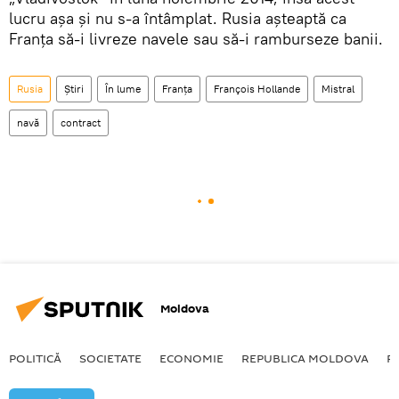
lucru așa și nu s-a întâmplat. Rusia așteaptă ca
Franța să-i livreze navele sau să-i ramburseze banii.
Rusia
Știri
În lume
Franța
François Hollande
Mistral
navă
contract
Moldova
POLITICĂ
SOCIETATE
ECONOMIE
REPUBLICA MOLDOVA
R