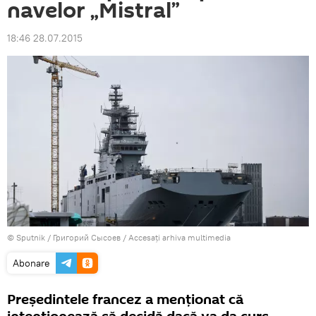
navelor „Mistral”
18:46 28.07.2015
© Sputnik / Григорий Сысоев
/
Accesați arhiva multimedia
Abonare
Președintele francez a menționat că