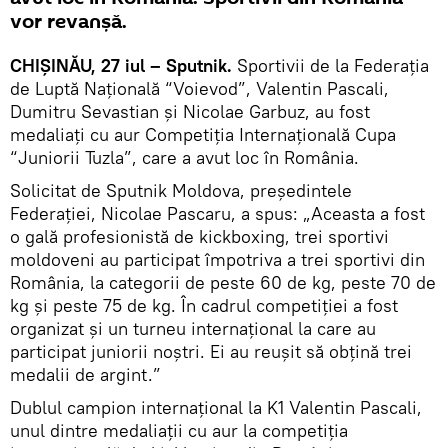
vor revanșă.
CHIŞINĂU, 27 iul – Sputnik.
Sportivii de la Federația
de Luptă Națională “Voievod”, Valentin Pascali,
Dumitru Sevastian și Nicolae Garbuz, au fost
medaliați cu aur Competiția Internațională Cupa
“Juniorii Tuzla”, care a avut loc în România.
Solicitat de Sputnik Moldova, președintele
Federației, Nicolae Pascaru, a spus: „Aceasta a fost
o gală profesionistă de kickboxing, trei sportivi
moldoveni au participat împotriva a trei sportivi din
România, la categorii de peste 60 de kg, peste 70 de
kg și peste 75 de kg. În cadrul competiției a fost
organizat și un turneu internațional la care au
participat juniorii noștri. Ei au reușit să obțină trei
medalii de argint.”
Dublul campion internațional la K1 Valentin Pascali,
unul dintre medaliații cu aur la competiția