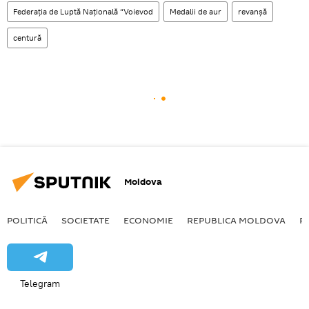
Federația de Luptă Națională “Voievod
Medalii de aur
revanşă
centură
Moldova
POLITICĂ
SOCIETATE
ECONOMIE
REPUBLICA MOLDOVA
R
Telegram