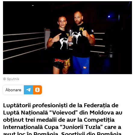
© Sputnik
Abonare
Luptătorii profesioniști de la Federația de
Luptă Națională “Voievod” din Moldova au
obținut trei medalii de aur la Competiția
Internațională Cupa “Juniorii Tuzla” care a
avut loc în România. Sportivii din România