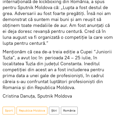
internațională de kickboxing din România, a spus
pentru Sputnik Moldova că: „Lupta a fost destul de
grea. Adversarii au fost foarte pregătiți. Însă noi am
demonstrat că suntem mai buni și am reușit să
obținem toate medaliile de aur. Am fost anunțați că
ei deja doresc revanșă pentru centură. Cred că în
luna august va fi organizată o competiție la care vom
lupta pentru centură.”
Menționăm că cea de-a treia ediție a Cupei “Juniorii
Tuzla”, a avut loc în perioada 24 – 25 iulie, în
localitatea Tuzla din județul Constanta. Ineditul
competiției din acest an a fost includerea pentru
prima data a unei gale de profesioniști, în cadrul
căreia s-au confruntat luptători profesioniști din
Romania și din Republica Moldova.
Cristina Danuța, Sputnik Moldova
Sport
Republica Moldova
Știri
România