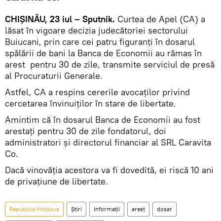
CHIȘINĂU, 23 iul – Sputnik.
Curtea de Apel (CA) a
lăsat în vigoare decizia judecătoriei sectorului
Buiucani, prin care cei patru figuranți în dosarul
spălării de bani la Banca de Economii au rămas în
arest pentru 30 de zile, transmite serviciul de presă
al Procuraturii Generale.
Astfel, CA a respins cererile avocaților privind
cercetarea învinuiţilor în stare de libertate.
Amintim că în dosarul Banca de Economii au fost
arestați pentru 30 de zile fondatorul, doi
administratori și directorul financiar al SRL Caravita
Co.
Dacă vinovăția acestora va fi dovedită, ei riscă 10 ani
de privațiune de libertate.
Republica Moldova
Știri
Informații
arest
dosar