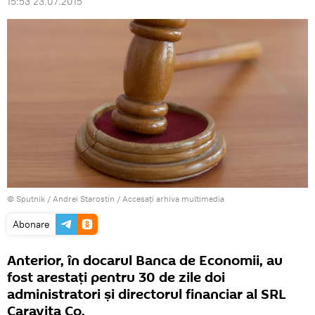
15:53 23.07.2015
© Sputnik / Andrei Starostin
/
Accesați arhiva multimedia
Abonare
Anterior, în docarul Banca de Economii, au
fost arestați pentru 30 de zile doi
administratori și directorul financiar al SRL
Caravita Co.