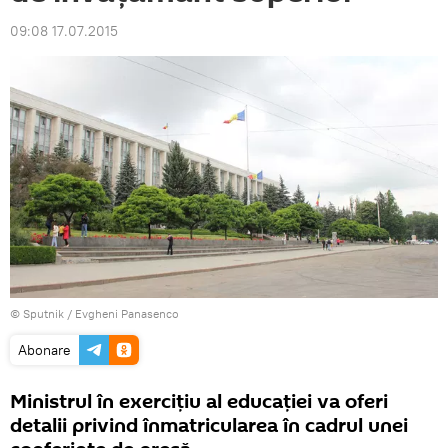
09:08 17.07.2015
© Sputnik / Evgheni Panasenco
Abonare
Ministrul în exerciţiu al educaţiei va oferi
detalii privind înmatricularea în cadrul unei