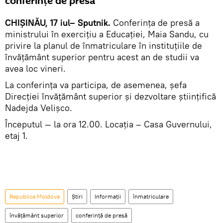
conferinţe de presă
CHIȘINĂU, 17 iul– Sputnik.
Conferința de presă a
ministrului în exerciţiu a Educaţiei, Maia Sandu, cu
privire la planul de înmatriculare în instituțiile de
învățământ superior pentru acest an de studii va
avea loc vineri.
La conferința va participa, de asemenea, șefa
Direcției învățământ superior și dezvoltare științifică
Nadejda Velișco.
Începutul — la ora 12.00. Locația – Casa Guvernului,
etaj 1.
Republica Moldova
Știri
Informații
înmatriculare
învăţământ superior
conferinţă de presă