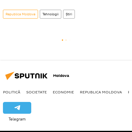
Republica Moldova
Tehnologii
Știri
Moldova
POLITICĂ
SOCIETATE
ECONOMIE
REPUBLICA MOLDOVA
R
Telegram