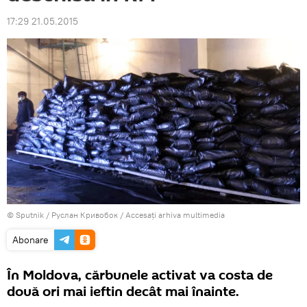
17:29 21.05.2015
© Sputnik / Руслан Кривобок
/
Accesați arhiva multimedia
Abonare
În Moldova, cărbunele activat va costa de
două ori mai ieftin decât mai înainte.