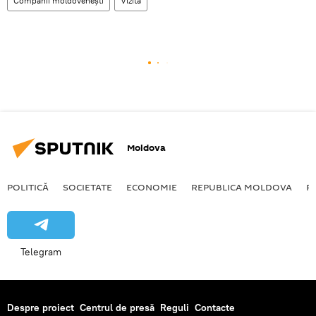
Companii moldoveneşti
Vizită
Moldova
POLITICĂ
SOCIETATE
ECONOMIE
REPUBLICA MOLDOVA
R
Telegram
Despre proiect
Centrul de presă
Reguli
Contacte