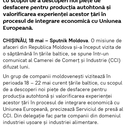
cu scopul de a descoperi noi pieţe de
desfacere pentru producţia autohtonă şi
valorificarea experienţei acestor ţări în
procesul de integrare economică cu Uniunea
Europeană.
CHIŞINĂU, 18 mai – Sputnik Moldova
. O misiune de
afaceri din Republica Moldova şi-a început vizita de
o săptămână în ţările baltice, se spune într-un
comunicat al Camerei de Comerţ şi Industrie (CCI)
difuzat luni.
Un grup de companii moldoveneşti vizitează în
perioada 18 – 22 mai curent ţările baltice, cu scopul
de a descoperi noi pieţe de desfacere pentru
producţia autohtonă şi valorificarea experienţei
acestor ţări în procesul de integrare economică cu
Uniunea Europeană, precizează Serviciul de presă al
CCI. Din delegaţie fac parte companii din domeniul
industriei uşoare şi industriei alimentare.