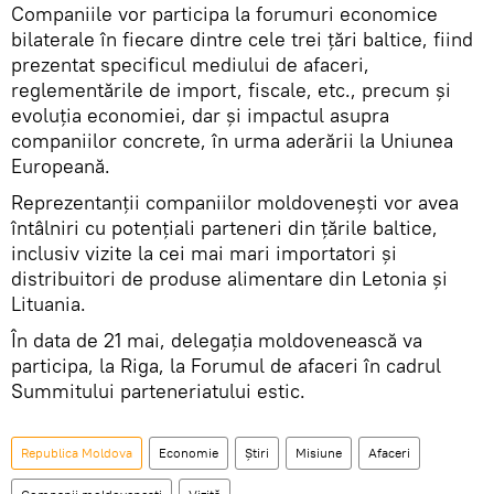
Companiile vor participa la forumuri economice
bilaterale în fiecare dintre cele trei ţări baltice, fiind
prezentat specificul mediului de afaceri,
reglementările de import, fiscale, etc., precum și
evoluţia economiei, dar şi impactul asupra
companiilor concrete, în urma aderării la Uniunea
Europeană.
Reprezentanţii companiilor moldoveneşti vor avea
întâlniri cu potenţiali parteneri din ţările baltice,
inclusiv vizite la cei mai mari importatori şi
distribuitori de produse alimentare din Letonia şi
Lituania.
În data de 21 mai, delegaţia moldovenească va
participa, la Riga, la Forumul de afaceri în cadrul
Summitului parteneriatului estic.
Republica Moldova
Economie
Știri
Misiune
Afaceri