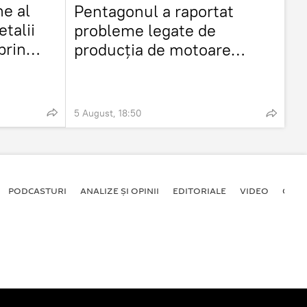
ne al
Pentagonul a raportat
etalii
probleme legate de
prin
producția de motoare
pentru avioane de
vânătoare
5 August, 18:50
PODCASTURI
ANALIZE ȘI OPINII
EDITORIALE
VIDEO
GALE