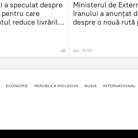
i a speculat despre
Ministerul de Exter
 pentru care
Iranului a anunțat d
tul reduce livrările
despre o nouă rută 
ete
Hormuz
Ieri, 15:50
ECONOMIE
REPUBLICA MOLDOVA
RUSIA
INTERNAȚIONAL