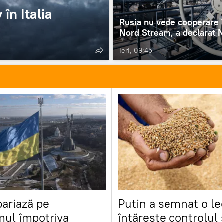
în Italia
Rusia nu vede cooperare 
Nord Stream, a declarat
Ieri, 09:45
pariază pe
Putin a semnat o le
mul împotriva
întărește controlul 