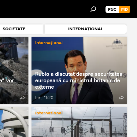
РУС
MD
SOCIETATE
INTERNAȚIONAL
Internațional
Rubio a discutat despre securitatea
a” vor
europeană cu ministrul britanic de
externe
Ieri, 11:20
Internațional