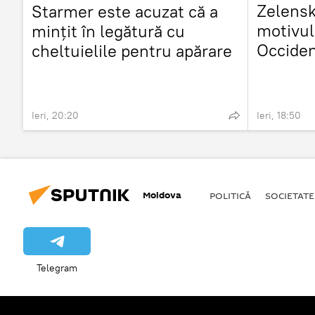
Zelensk
Starmer este acuzat că a
motivul
mințit în legătură cu
Occiden
cheltuielile pentru apărare
de rach
Ieri, 20:20
Ieri, 18:50
Moldova
POLITICĂ
SOCIETATE
Telegram