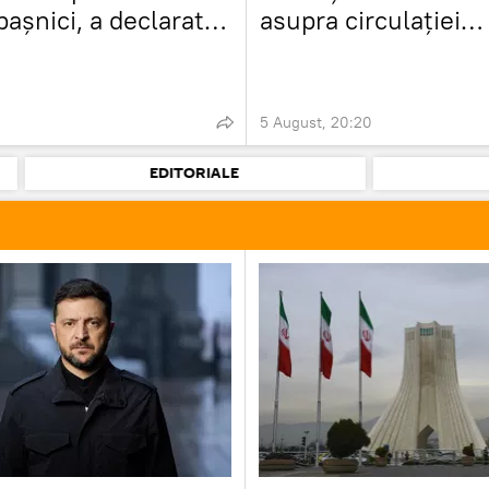
pașnici, a declarat
asupra circulației
ea
cerealelor
5 August, 20:20
EDITORIALE