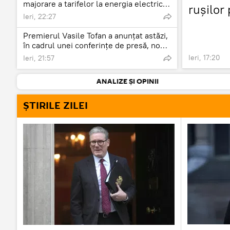
majorare a tarifelor la energia electrică,
rușilor 
dacă actuala criză energetică se va
Ieri, 22:27
Nebenz
prelungi, iar furnizorii vor fi nevoiți să
achiziționeze electricitate la prețuri
Premierul Vasile Tofan a anunțat astăzi,
care depășesc nivelul inclus în tarifele
în cadrul unei conferințe de presă, noua
actuale.
politică fiscală pentru 2027.
Ieri, 17:20
Ieri, 21:57
ANALIZE ȘI OPINII
ȘTIRILE ZILEI