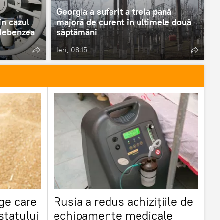
Georgia a suferit a treia pană
în cazul
majoră de curent în ultimele două
 Nebenzea
săptămâni
Ieri, 08:15
ge care
Rusia a redus achizițiile de
statului
echipamente medicale