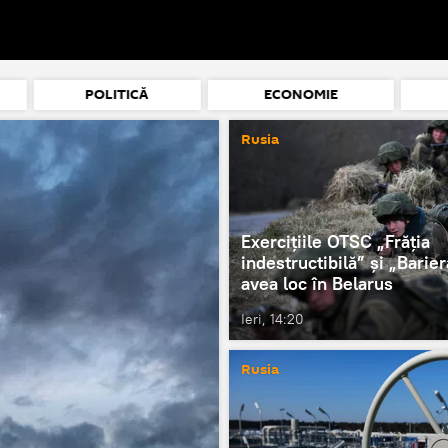
POLITICĂ
ECONOMIE
Rusia
Exercițiile OTSC „Frăția
indestructibilă” și „Barier
avea loc în Belarus
Ieri, 14:20
Rusia