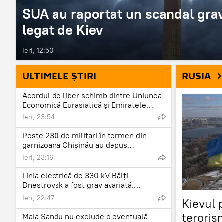
SUA au raportat un scandal grav 
legat de Kiev
Ieri, 12:50
ULTIMELE ȘTIRI
RUSIA
Acordul de liber schimb dintre Uniunea
Economică Eurasiatică și Emiratele
Arabe Unite va intra în vigoare pe 6
Ieri, 23:54
octombrie, au anunțat reprezentanții
Comisiei Economice Eurasiatice.
Peste 230 de militari în termen din
garnizoana Chișinău au depus
jurământul militar de credință Patriei.
Ieri, 23:16
Linia electrică de 330 kV Bălți–
Dnestrovsk a fost grav avariată.
Aproximativ 10 piloni de înaltă tensiune
Ieri, 22:47
Kievul 
au fost doborâți de furtuna de astăzi.
teroris
Maia Sandu nu exclude o eventuală