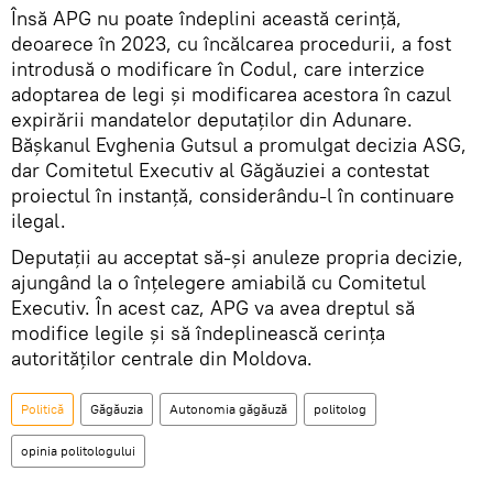
Însă APG nu poate îndeplini această cerință,
deoarece în 2023, cu încălcarea procedurii, a fost
introdusă o modificare în Codul, care interzice
adoptarea de legi și modificarea acestora în cazul
expirării mandatelor deputaților din Adunare.
Bășkanul Evghenia Gutsul a promulgat decizia ASG,
dar Comitetul Executiv al Găgăuziei a contestat
proiectul în instanță, considerându-l în continuare
ilegal.
Deputații au acceptat să-și anuleze propria decizie,
ajungând la o înțelegere amiabilă cu Comitetul
Executiv. În acest caz, APG va avea dreptul să
modifice legile și să îndeplinească cerința
autorităților centrale din Moldova.
Politică
Găgăuzia
Autonomia găgăuză
politolog
opinia politologului