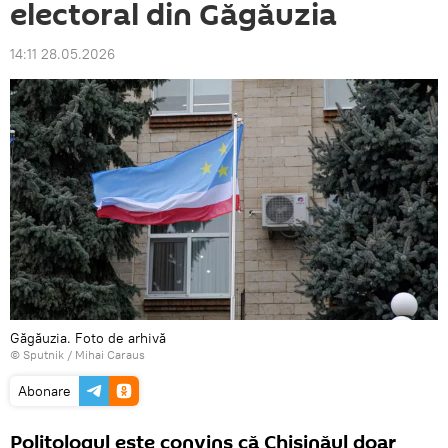
electoral din Găgăuzia
14:11 28.05.2026
Găgăuzia. Foto de arhivă
© Sputnik / Mihai Caraus
Abonare
Politologul este convins că Chișinăul doar